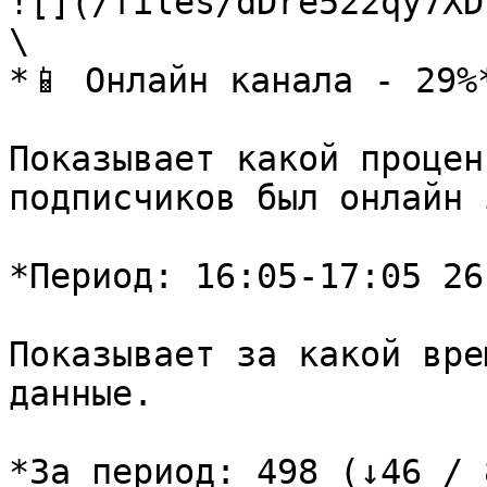
![](/files/dDre522qy7XD
\

*📱 Онлайн канала - 29%*
Показывает какой процен
подписчиков был онлайн 
*Период: 16:05-17:05 26
Показывает за какой вре
данные.

*За период: 498 (↓46 / 8