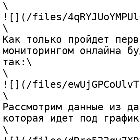
\

![](/files/4qRYJUoYMPUl
\

Как только пройдет перв
мониторингом онлайна бу
так:\

\

![](/files/ewUjGPCoUlvT
\

Рассмотрим данные из да
которая идет под графико
\
